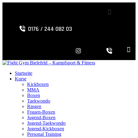
0176 / 244 082 03
Startseite
Kurse
Kickboxen
MMA
Boxen
Taekwondo
Ringen
Frauen-Boxen
Jugend-Boxen
Jugend-Taekwondo
Jugend-Kickboxen
Personal Training