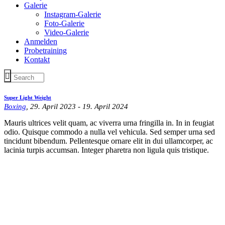
Galerie
Instagram-Galerie
Foto-Galerie
Video-Galerie
Anmelden
Probetraining
Kontakt
Super Light Weight
Boxing
, 29. April 2023 - 19. April 2024
Mauris ultrices velit quam, ac viverra urna fringilla in. In in feugiat
odio. Quisque commodo a nulla vel vehicula. Sed semper urna sed
tincidunt bibendum. Pellentesque ornare elit in dui ullamcorper, ac
lacinia turpis accumsan. Integer pharetra non ligula quis tristique.