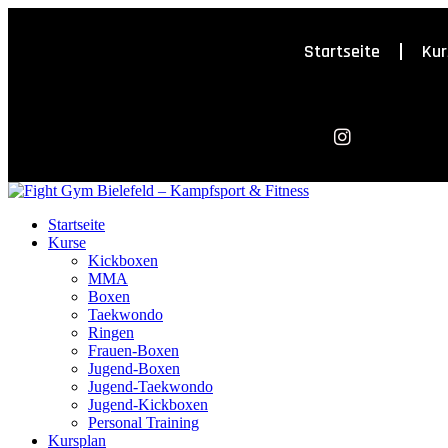
Startseite
Kur
Startseite
Kurse
Kickboxen
MMA
Boxen
Taekwondo
Ringen
Frauen-Boxen
Jugend-Boxen
Jugend-Taekwondo
Jugend-Kickboxen
Personal Training
Kursplan