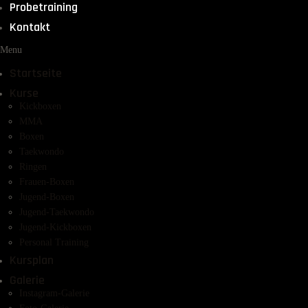
Probetraining
Kontakt
Menu
Startseite
Kurse
Kickboxen
MMA
Boxen
Taekwondo
Ringen
Frauen-Boxen
Jugend-Boxen
Jugend-Taekwondo
Jugend-Kickboxen
Personal Training
Kursplan
Galerie
Instagram-Galerie