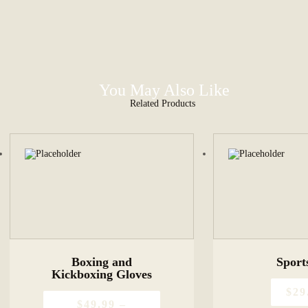
You May Also Like
Related Products
Boxing and
Sport
This
product
Kickboxing Gloves
has
$
29
multiple
$
49
.
99
–
variants.